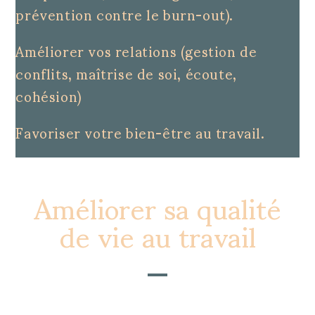
prévention contre le burn-out).
Améliorer vos relations (gestion de
conflits, maîtrise de soi, écoute,
cohésion)
Favoriser votre bien-être au travail.
Améliorer sa qualité
de vie au travail